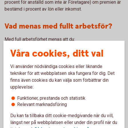
procent för anställd som inte är Företagare) om premien är
bestämd i procent av lön eller inkomst.
Vad menas med fullt arbetsför?
Med full arbetsförhet menas att du:
Våra cookies, ditt val
Ska kunna fullgöra sitt vanliga arbete utan anpassningar,
inskränkningar eller lönebidrag som beror på hälsoskäl.
Vi använder nödvändiga cookies eller liknande
Inte får ersättning från arbetsgivare eller
tekniker för att webbplatsen ska fungera för dig. Det
Försäkringskassan som har samband med sjukdom,
finns även cookies du kan välja som förbättrar din
skada eller funktionsnedsättning (t ex sjuklön,
sjukpenning, sjuk-/aktivitetsersättning – inklusive
upplevelse:
vilande sådan).
Funktioner, prestanda och statistik
Inte har varit helt eller delvis arbetsoförmögen i mer än
Relevant marknadsföring
14 dagar i följd under de senaste 90 dagarna.
Du kan ta tillbaka ditt cookie-medgivande när du vill,
längst ner på webbplatsen eller under din profil när du
Individuell hälsoprövning