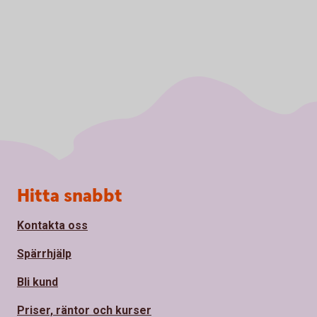
Sidfot
Hitta snabbt
Kontakta oss
Spärrhjälp
Bli kund
Priser, räntor och kurser