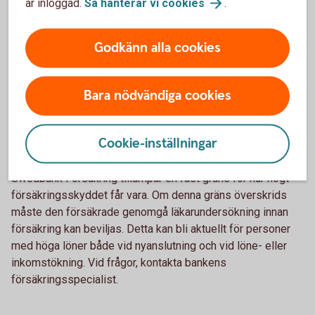
är inloggad.
Så hanterar vi
cookies
.
En individuell hälsoprövning görs med stöd av en
Godkänn alla cookies
hälsodeklaration som fylls i och skrivs under av den
försäkrade. Ta kontakt med försäkringsspecialisten för mer
information.
Bara nödvändiga cookies
Läkarundersökning vid höga
försäkringsbelopp
Cookie-inställningar
Swedbank Försäkring tillämpar en fast gräns för hur högt
försäkringsskyddet får vara. Om denna gräns överskrids
måste den försäkrade genomgå läkarundersökning innan
försäkring kan beviljas. Detta kan bli aktuellt för personer
med höga löner både vid nyanslutning och vid löne- eller
inkomstökning. Vid frågor, kontakta bankens
försäkringsspecialist.