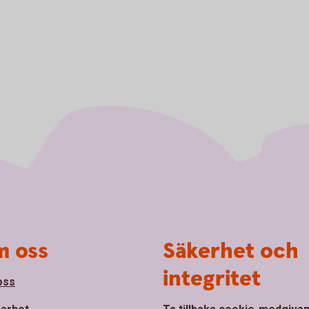
 oss
Säkerhet och
integritet
oss