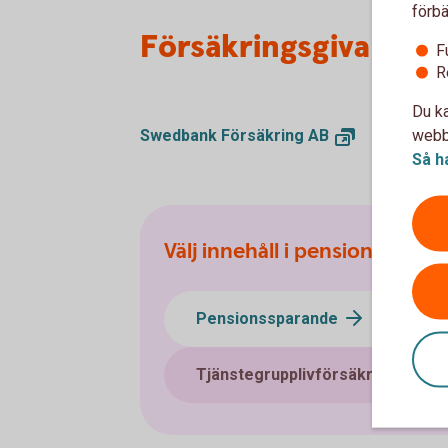
förbä
Försäkringsgivare
F
R
Du ka
webbp
Swedbank Försäkring
AB
Så h
Välj innehåll i pensionsplane
Pensionssparande
Sj
Tjänstegrupplivförsäkring TGL