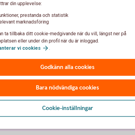
ttrar din upplevelse:
Vid dödsfall
unktioner, prestanda och statistik
elevant marknadsföring
n ta tillbaka ditt cookie-medgivande när du vill, längst ner på
latsen eller under din profil när du är inloggad.
Hantering vid
dödsfall
anterar vi
cookies
.
Godkänn alla cookies
n
Bara nödvändiga cookies
ukförsäkring företag
Olycksfallsförsäkring
Cookie-inställningar
Vårdförsäkring företag
Individuell livför