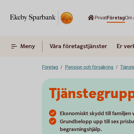
Privat
Företag
Om 
Meny
Våra företagstjänster
Er ve
Företag
Pension och försäkring
Tjänst
Tjänstegrupp
Ekonomiskt skydd till familjen v
Grundbelopp upp till sex prisb
begravningshjälp.