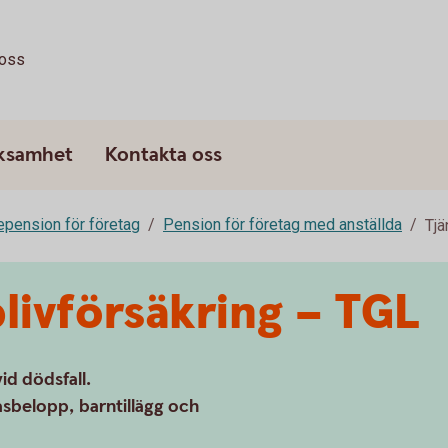
oss
rksamhet
Kontakta oss
epension för företag
Pension för företag med anställda
Tjä
livförsäkring – TGL
id dödsfall.
asbelopp, barntillägg och