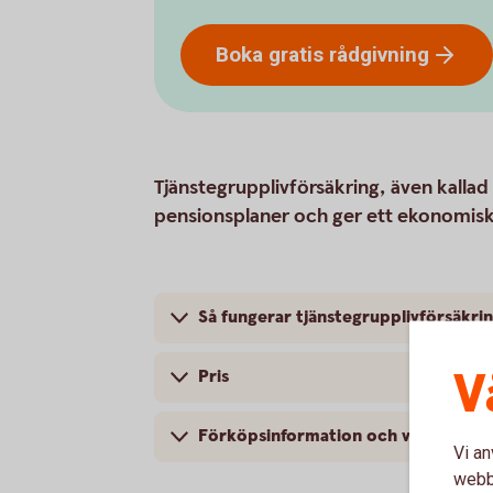
Boka gratis
rådgivning
Tjänstegrupplivförsäkring, även kallad T
pensionsplaner och ger ett ekonomiskt s
Så fungerar tjänstegrupplivförsäkri
V
Pris
Förköpsinformation och villkor
Vi an
webbp