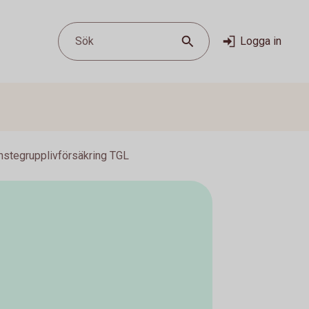
Sök
Logga in
nstegrupplivförsäkring TGL