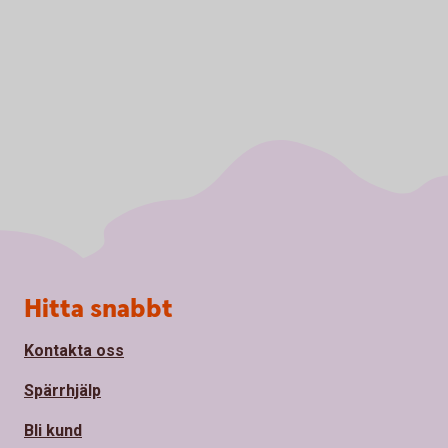
Sidfot
Hitta snabbt
Kontakta oss
Spärrhjälp
Bli kund