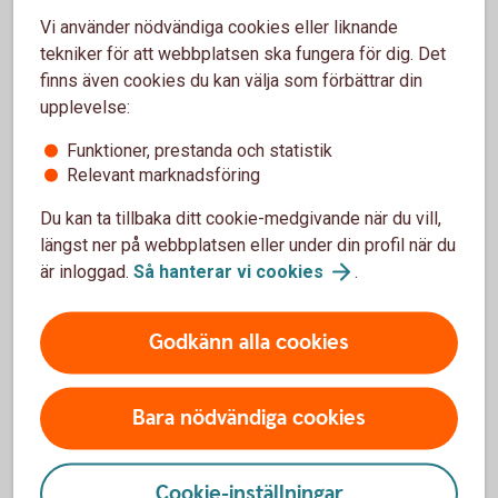
Vi använder nödvändiga cookies eller liknande
Vanliga frågor och svar om
tekniker för att webbplatsen ska fungera för dig. Det
finns även cookies du kan välja som förbättrar din
Företagsobligationer
upplevelse:
Funktioner, prestanda och statistik
Vem kan köpa företagsobligationer?
Relevant marknadsföring
Du kan ta tillbaka ditt cookie-medgivande när du vill,
Vilken är lägsta placeringsvolymen?
längst ner på webbplatsen eller under din profil när du
är inloggad.
Så hanterar vi
cookies
.
Vilka faciliteter behövs för att kunna handla?
Godkänn alla cookies
Bara nödvändiga cookies
Ränteplaceringar
Bostadsobligationer
Cookie-inställningar