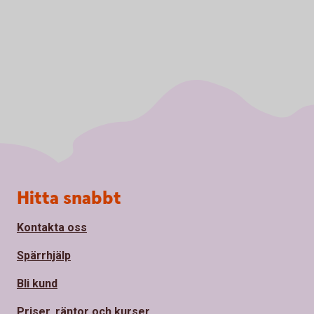
Sidfot
Hitta snabbt
Kontakta oss
Spärrhjälp
Bli kund
Priser, räntor och kurser