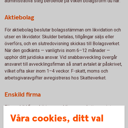
administrativa steg beroende på vilken bolagsform du har:
Aktiebolag
För aktiebolag beslutar bolagsstämman om likvidation och
utser en likvidator. Skulder betalas, tillgångar säljs eller
överförs, och en slutredovisning skickas till Bolagsverket.
När den godkänts — vanligtvis inom 6–12 månader —
upphör ditt juridiska ansvar. Vid snabbavveckling övergår
ansvaret till avvecklingsfirman så snart avtalet är påskrivet,
vilket ofta sker inom 1–4 veckor. F-skatt, moms och
arbetsgivaravgifter avregistreras hos Skatteverket.
Enskild firma
För enskild firma börjar avvecklingen med att avregistrera
F-skatt, moms och arbetsgivarregistrering hos
Våra cookies, ditt val
Skatteverket. Skulder och skatter betalas, en slutlig
deklaration lämnas in, och bokföringen sparas i minst sju år.