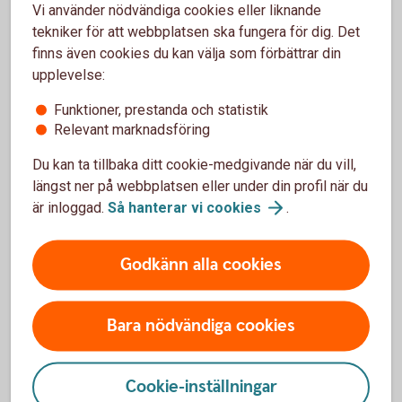
Vi använder nödvändiga cookies eller liknande
Ansvaret upphör när företaget är avregistrerat och
tekniker för att webbplatsen ska fungera för dig. Det
skulderna reglerade — ofta inom några veckor. Avtal som
finns även cookies du kan välja som förbättrar din
bankkonton, hyreskontrakt och abonnemang avslutas.
upplevelse:
Funktioner, prestanda och statistik
Handelsbolag
Relevant marknadsföring
I handelsbolag måste alla delägare vara överens om
Du kan ta tillbaka ditt cookie-medgivande när du vill,
avvecklingen. Bolaget avregistreras hos Bolagsverket,
längst ner på webbplatsen eller under din profil när du
skulder betalas och tillgångar säljs. Delägarna är personligt
är inloggad.
Så hanterar vi
cookies
.
ansvariga tills bolaget är avregistrerat och alla skulder är
betalda. Därefter avslutas även F-skatt, moms och
Godkänn alla cookies
arbetsgivaravgifter hos Skatteverket.
Bara nödvändiga cookies
Behöver du hjälp med
juridiken?
Cookie-inställningar