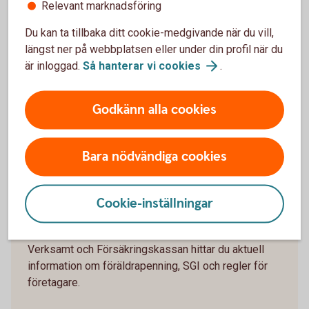
Relevant marknadsföring
kan försvinna, en medarbetare kan sluta eller du kanske vill
vara ledig längre än du först tänkt.
Du kan ta tillbaka ditt cookie-medgivande när du vill,
längst ner på webbplatsen eller under din profil när du
Fundera därför på vad företaget är mest beroende av och
är inloggad.
Så hanterar vi
cookies
.
vad du kan göra om förutsättningarna förändras. En
ekonomisk buffert och en tydlig plan för vem som kan ta
ansvar i verksamheten kan ge större handlingsutrymme.
Godkänn alla cookies
Bara nödvändiga cookies
Föräldrapenning för dig som
företagare
Cookie-inställningar
Vill du veta mer om vad som gäller för just dig? Hos
Verksamt och Försäkringskassan hittar du aktuell
information om föräldrapenning, SGI och regler för
företagare.