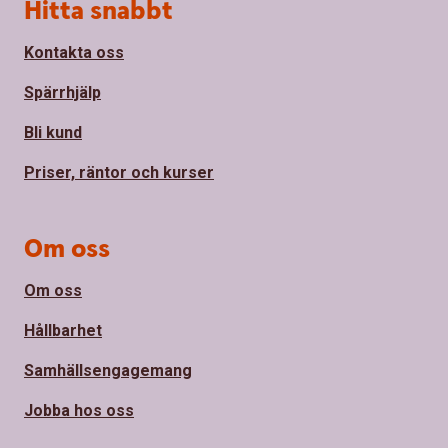
Sidfot
Hitta snabbt
Kontakta oss
Spärrhjälp
Bli kund
Priser, räntor och kurser
Om oss
Om oss
Hållbarhet
Samhällsengagemang
Jobba hos oss