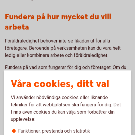
Fundera på hur mycket du vill
arbeta
Föräldraledighet behöver inte se likadan ut för alla
företagare. Beroende på verksamheten kan du vara helt
ledig eller kombinera arbete och föräldraledighet.
Fundera på vad som fungerar för dig och företaget. Om du
planerar att arbeta deltid är det också viktigt att ha koll på
Våra cookies, ditt val
hur arbetstiden och uttaget av föräldrapenning påverkar din
SGI.
Vi använder nödvändiga cookies eller liknande
Aktuella regler och villkor hittar du hos Försäkringskassan.
tekniker för att webbplatsen ska fungera för dig. Det
finns även cookies du kan välja som förbättrar din
Gör en plan för det oväntade
upplevelse:
Funktioner, prestanda och statistik
Även en genomtänkt plan kan behöva ändras. En viktig kund