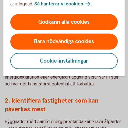
är inloggad.
Så hanterar vi
cookies
.
Vad kan du göra redan nu?
Även om alla detaljer inte är på plats i svensk lag ännu kan
Godkänn alla cookies
du vinna mycket på att börja förbereda dig.
Bara nödvändiga cookies
1. Få överblick över ditt fastighetsbestånd
Börja med att analysera byggnadens nuvarande
Cookie-inställningar
energianvändning. Inventera energidata, drifttider och
elavtal, samt ta fram eventuell giltig energideklaration. En
energideklaration eller energikartläggning visar var ni står
och var det finns störst potential att förbättra.
2. Identifiera fastigheter som kan
påverkas mest
Byggnader med sämre energiprestanda kan kräva åtgärder