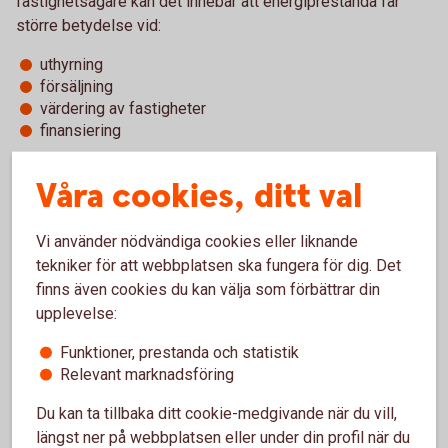
fastighetsägare kan det innebär att energiprestanda får
större betydelse vid:
uthyrning
försäljning
värdering av fastigheter
finansiering
Fokus på klimatpåverkan över hela
Våra cookies, ditt val
livscykeln
Vi använder nödvändiga cookies eller liknande
tekniker för att webbplatsen ska fungera för dig. Det
För större nya byggnader (antagligen över 1 000
finns även cookies du kan välja som förbättrar din
kvadratmeter) införs krav på att beräkna klimatpåverkan ur
upplevelse:
ett livscykelperspektiv från 2028, allt från byggskedet,
drift/underhåll till rivning och avfallshantering. På sikt
Funktioner, prestanda och statistik
omfattas fler byggnader, vilket gör klimatdata till en allt
Relevant marknadsföring
viktigare del i fastighetsprojekt och inte bara fokus på
Du kan ta tillbaka ditt cookie-medgivande när du vill,
energiförbrukningen.
längst ner på webbplatsen eller under din profil när du