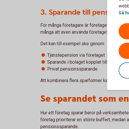
webbp
3. Sparande till pension
Så h
För många företagare är företaget en viktig 
många att även använda företaget för att by
Det kan till exempel ske genom:
Tjänstepension via företaget
Sparande i bolaget kopplat till direktpen
Privat pensionssparande
Att kombinera flera sparformer kan ge större f
Se sparandet som en 
Hur ett företag sparar beror på verksamhete
företag prioriterar en större buffert, medan 
pensionssparande.