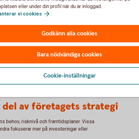
latsen eller under din profil när du är inloggad.
anterar vi
cookies
.
del av den framtida ekonomin. Därför väljer
Godkänn alla cookies
gga upp ett pensionskapital.
Bara nödvändiga cookies
sion
Cookie-inställningar
lexibilitet och trygghet över tid.
del av företagets strategi
ns behov, risknivå och framtidsplaner. Vissa
andra fokuserar mer på investeringar eller