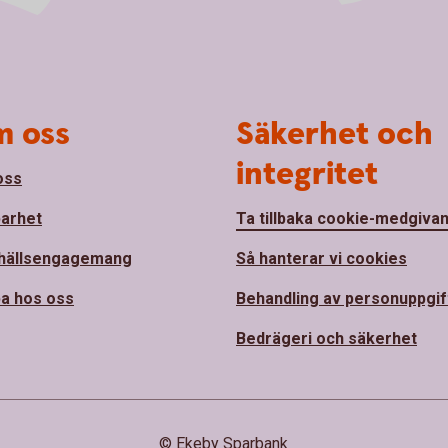
 oss
Säkerhet och
integritet
oss
barhet
Ta tillbaka cookie-medgiva
hällsengagemang
Så hanterar vi cookies
a hos oss
Behandling av personuppgif
Bedrägeri och säkerhet
© Ekeby Sparbank