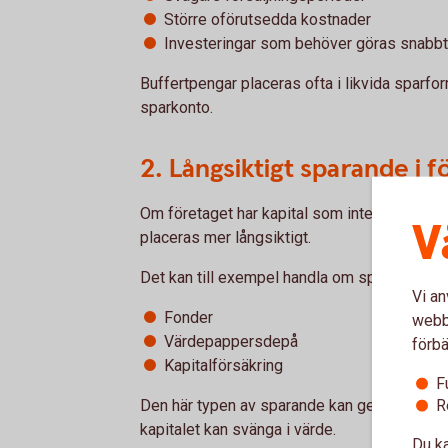
Större oförutsedda kostnader
Investeringar som behöver göras snabbt
Buffertpengar placeras ofta i likvida sparfor
sparkonto.
2. Långsiktigt sparande i f
Om företaget har kapital som inte behövs i
V
placeras mer långsiktigt.
Det kan till exempel handla om sparande i:
Vi an
Fonder
webbp
Värdepappersdepå
förbä
Kapitalförsäkring
F
R
Den här typen av sparande kan ge möjlighet t
kapitalet kan svänga i värde.
Du ka