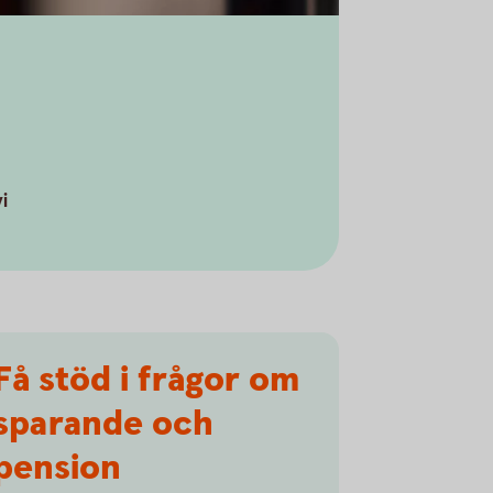
i
Få stöd i frågor om
sparande och
pension