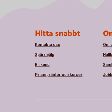
Sidfot
Hitta snabbt
Om
Kontakta oss
Om 
Spärrhjälp
Håll
Bli kund
Sam
Priser, räntor och kurser
Jobb