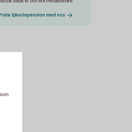
passar både er och era medarbetare.
Prata tjänstepension med
oss
a som