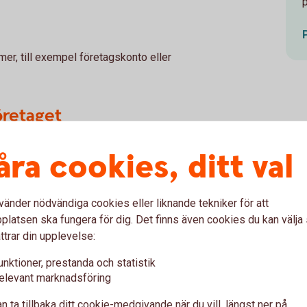
mer, till exempel företagskonto eller
öretaget
 den löpande verksamheten kan det ibland
åra cookies, ditt val
vänder nödvändiga cookies eller liknande tekniker för att
latsen ska fungera för dig. Det finns även cookies du kan välj
ttrar din upplevelse:
unktioner, prestanda och statistik
elevant marknadsföring
ill avkastning över tid, men innebär också att
n ta tillbaka ditt cookie-medgivande när du vill, längst ner på