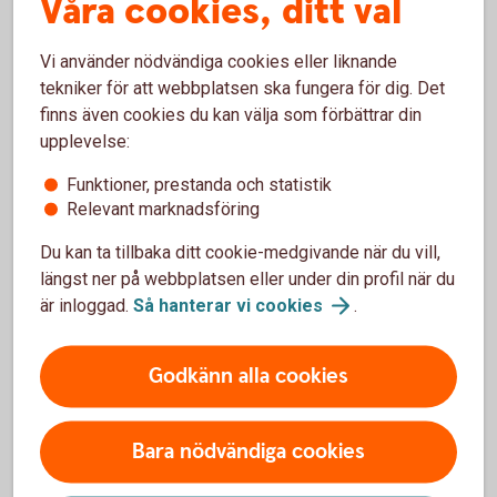
Våra cookies, ditt val
Planera för tiden efter köpet
Vi använder nödvändiga cookies eller liknande
Affären är inte klar bara för att avtalet är påskrivet. Hur du
tekniker för att webbplatsen ska fungera för dig. Det
tar hand om företaget efter köpet kan vara minst lika viktigt.
finns även cookies du kan välja som förbättrar din
Fundera tidigt på hur verksamheterna ska fungera
upplevelse:
tillsammans. Vad ska förändras och vad ska fortsätta som
Funktioner, prestanda och statistik
tidigare? Hur påverkas medarbetare, kunder och
Relevant marknadsföring
leverantörer?
Du kan ta tillbaka ditt cookie-medgivande när du vill,
En tydlig plan för den första tiden efter köpet kan göra det
längst ner på webbplatsen eller under din profil när du
enklare att prioritera och skapa trygghet i förändringen.
är inloggad.
Så hanterar vi
cookies
.
Godkänn alla cookies
Ta hjälp inför företagsköpet
Bara nödvändiga cookies
Ett företagsköp kan väcka frågor om allt från
finansiering till skatt och juridik. Därför kan det vara