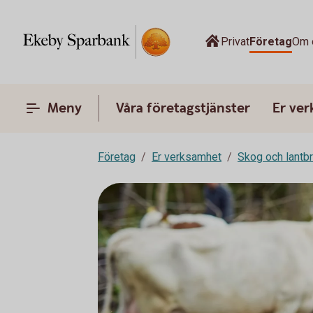
Privat
Företag
Om 
Meny
Våra företagstjänster
Er ve
Företag
Er verksamhet
Skog och lantb