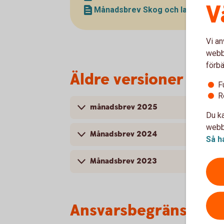
V
Månadsbrev Skog och lantbruk jan
Vi an
webbp
förbä
Äldre versioner
F
R
månadsbrev 2025
Du ka
webbp
Månadsbrev 2024
Så h
Månadsbrev 2023
Ansvarsbegränsning