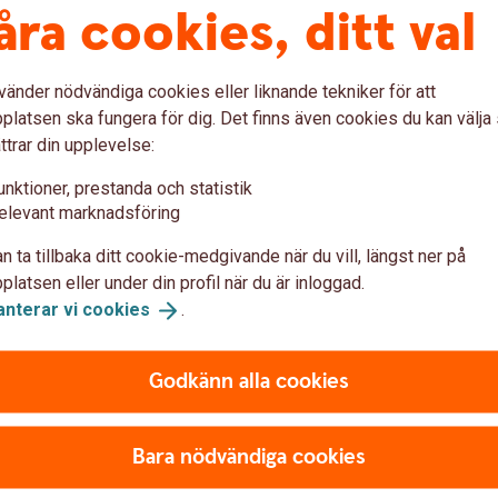
åra cookies, ditt val
uari 2026 (pdf)
vänder nödvändiga cookies eller liknande tekniker för att
latsen ska fungera för dig. Det finns även cookies du kan välj
ttrar din upplevelse:
unktioner, prestanda och statistik
elevant marknadsföring
n ta tillbaka ditt cookie-medgivande när du vill, längst ner på
latsen eller under din profil när du är inloggad.
anterar vi
cookies
.
Godkänn alla cookies
Bara nödvändiga cookies
ar