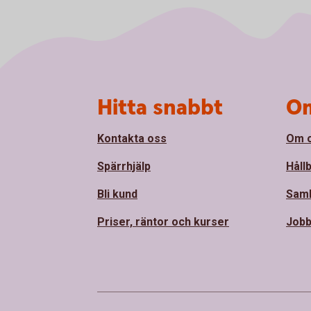
Sidfot
Hitta snabbt
Om
Kontakta oss
Om 
Spärrhjälp
Håll
Bli kund
Sam
Priser, räntor och kurser
Jobb