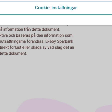
fte och är inte avsett att vara en personlig
Cookie-inställningar
ation i detta dokument är sammanställt i god
 Ekeby Sparbank påtar sig dock inte något
t. Du rekommenderas därför att bilda dig din
på information från detta dokument.
ektiva och baseras på den information som
förutsättningarna förändras. Ekeby Sparbank
ndirekt förlust eller skada av vad slag det än
detta dokument.