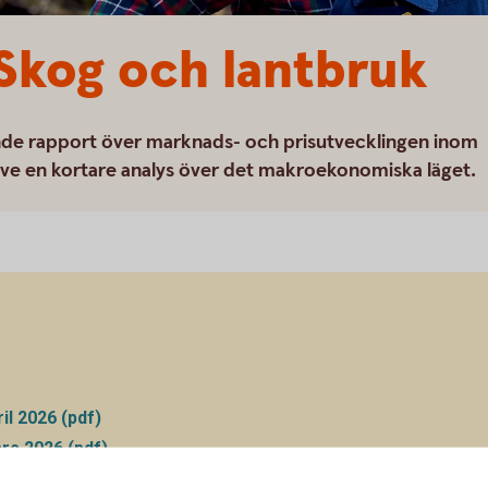
Skog och lantbruk
nde rapport över marknads- och prisutvecklingen inom
ive en kortare analys över det makroekonomiska läget.
l 2026 (pdf)
rs 2026 (pdf)
ruari 2026 (pdf)