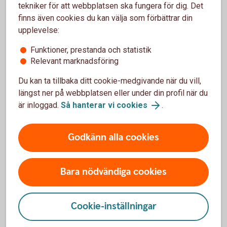
tekniker för att webbplatsen ska fungera för dig. Det
skatterådgivare.
finns även cookies du kan välja som förbättrar din
upplevelse:
Funktioner, prestanda och statistik
Vill du säkra dina EU-ersättningar?
Relevant marknadsföring
Du kan ta tillbaka ditt cookie-medgivande när du vill,
Läs mer eller kontakta oss så går vi igenom hur du
längst ner på webbplatsen eller under din profil när du
kan säkra ditt EU-stöd och vilka andra lösningar vi
är inloggad.
Så hanterar vi cookies
.
kan erbjuda.
Skog och lantbruk – mer information
Godkänn alla cookies
Kontakta oss inom skog och lantbruk
Bara nödvändiga cookies
Cookie-inställningar