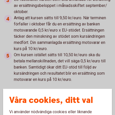
av ersättningsbeloppet i månadsskiftet september/
oktober.
Antag att kursen sätts till 9,50 kr/euro. När terminen
förfaller i oktober får du en ersättning av banken
motsvarande 0,5 kr/euro x EU-stödet. Ersättningen
täcker den minskning av stödet som kursändringen
medfört. Din sammanlagda ersättning motsvarar en
kurs på 10 kr/euro.
Om kursen istället sätts till 10,50 kr/euro ska du
betala mellanskillnaden, det vill säga 0,5 kr/euro till
banken. Samtidigt ökar ditt EU-stöd till följd av
kursändringen och resultatet blir en ersättning som
motsvarar en kurs på 10 kr/euro.
Våra cookies, ditt val
Eftersom stödet betalas ut först i slutet av året, ska du se
till att ha likvida medel på ditt konto i oktober. Tänk också
Vi använder nödvändiga cookies eller liknande
på den skatteeffekt som kan uppkomma. Tala med din