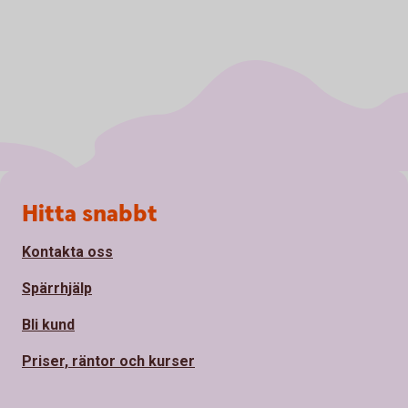
Sidfot
Hitta snabbt
Kontakta oss
Spärrhjälp
Bli kund
Priser, räntor och kurser