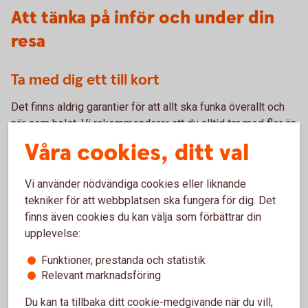
Att tänka på inför och under din
resa
Ta med dig ett till kort
Det finns aldrig garantier för att allt ska funka överallt och
när som helst. Vi rekommenderar att du alltid tar med fler än
ett kort när du ska ut och resa.
Våra cookies, ditt val
Kort – vilket passar dig?
Vi använder nödvändiga cookies eller liknande
tekniker för att webbplatsen ska fungera för dig. Det
finns även cookies du kan välja som förbättrar din
Extra trygghet med kortförsäkringen
upplevelse:
När du betalar resan med kortet får du den kompletterande
Funktioner, prestanda och statistik
kortförsäkringen från Trygg Hansa
. Den kan ge extra
Relevant marknadsföring
trygghet när du ska ut och resa. Fullständiga villkor hittar du
Du kan ta tillbaka ditt cookie-medgivande när du vill,
i försäkringsvillkoren kopplade till ditt kort.