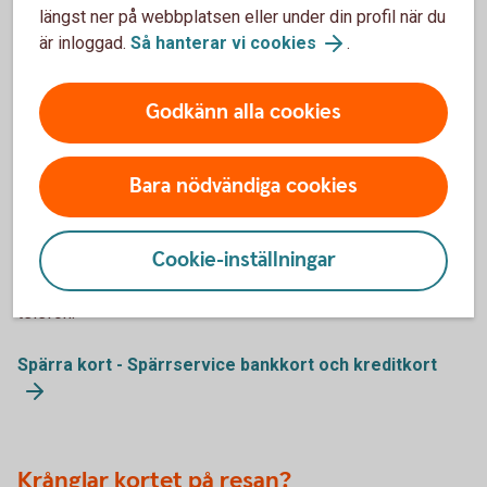
längst ner på webbplatsen eller under din profil när du
är inloggad.
Så hanterar vi cookies
.
Kompletterande kortförsäkringen
Godkänn alla cookies
Behöver du spärra ditt kort?
Om du förlorar ditt kort eller upptäcker obehöriga
Bara nödvändiga cookies
korttransaktioner ska du spärra kortet omedelbart. Du kan
enkelt spärra och ersätta ditt bankkort direkt i
Cookie-inställningar
internetbanken eller appen, dygnet runt. Du kan också ringa
till oss för att spärra kortet. Kreditkort spärras alltid via
telefon.
Spärra kort - Spärrservice bankkort och kreditkort
Krånglar kortet på resan?