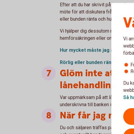
Efter att du har skrivit på kontrakte
möte för att diskutera frågor som ha
V
eller bunden ränta och hur mycket d
Vi hjälper dig dessutom med andra 
hemförsäkringen eller om du vill pr
Vi an
webbp
Hur mycket måste jag
amortera
förbä
Rörlig eller bunden
ränta?
F
Glöm inte att ski
R
lånehandlingarn
Du ka
webbp
Så h
Var uppmärksam på att lånehandlinga
underskrivna till banken i god tid inna
När får jag nyckl
Du och säljaren träffas på tillträde