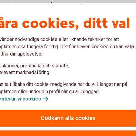
t är det dags att se över låneupplägget. Vi bokar in ett
ndlar om ditt bolån, till exempel om du ska ha rörlig
åra cookies, ditt val
u ska amortera.
frågor som rör ditt nya boende, som till exempel
ata om ditt sparande.
vänder nödvändiga cookies eller liknande tekniker för att
latsen ska fungera för dig. Det finns även cookies du kan välj
?
ttrar din upplevelse:
unktioner, prestanda och statistik
cka tillbaka
elevant marknadsföring
a
n ta tillbaka ditt cookie-medgivande när du vill, längst ner på
latsen eller under din profil när du är inloggad.
anterar vi
cookies
.
r kommer skickas ut till dig och ska returneras
n tillträdet.
arna till bostaden?
Godkänn alla cookies
sdagen, oftast på mäklarens kontor. Dina lån betalas ut