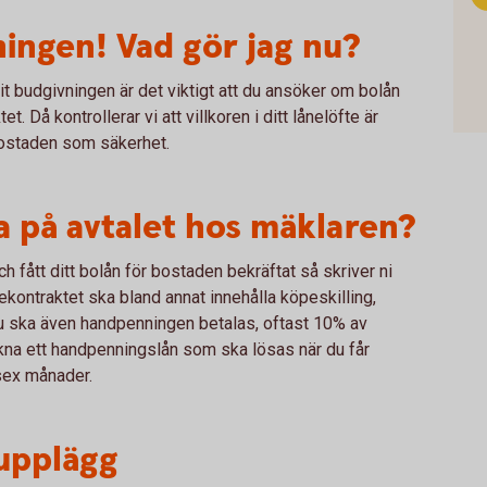
ingen! Vad gör jag nu?
it budgivningen är det viktigt att du ansöker om bolån
t. Då kontrollerar vi att villkoren i ditt lånelöfte är
bostaden som säkerhet.
va på avtalet hos mäklaren?
h fått ditt bolån för bostaden bekräftat så skriver ni
kontraktet ska bland annat innehålla köpeskilling,
u ska även handpenningen betalas, oftast 10% av
kna ett handpenningslån som ska lösas när du får
 sex månader.
eupplägg