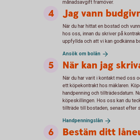
månadsavgift framöver.
Jag vann budgivn
När du har hittat en bostad och vunn
hos oss, innan du skriver på kontrakte
uppfyllda och att vi kan godkänna 
Ansök om
bolån
När kan jag skri
När du har varit i kontakt med oss oc
ett köpekontrakt hos mäklaren. Köpe
handpenning och tillträdesdatum. N
köpeskillingen. Hos oss kan du tec
tillträde till bostaden, senast efter
Handpenningslån
Bestäm ditt lån