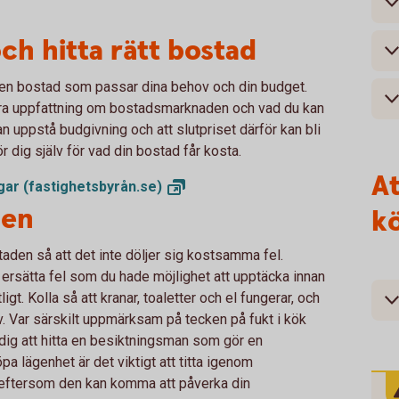
ch hitta rätt bostad
ta en bostad som passar dina behov och din budget.
n bra uppfattning om bostadsmarknaden och vad du kan
an uppstå budgivning och att slutpriset därför kan bli
ör dig själv för vad din bostad får kosta.
At
ngar
(fastighetsbyrån.se)
den
k
taden så att det inte döljer sig kostsamma fel.
t ersätta fel som du hade möjlighet att upptäcka innan
t. Kolla så att kranar, toaletter och el fungerar, och
v. Var särskilt uppmärksam på tecken på fukt i kök
dig att hitta en besiktningsman som gör en
a lägenhet är det viktigt att titta igenom
eftersom den kan komma att påverka din