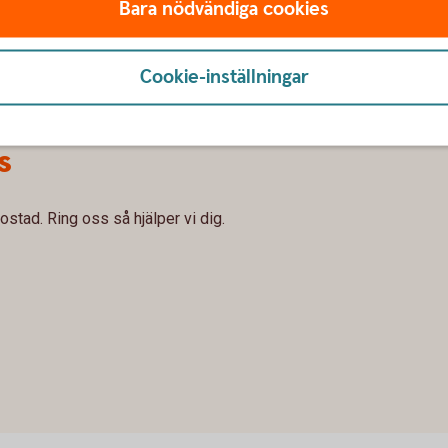
s samtidigt som banken även ser till att säljarens
Bara nödvändiga cookies
 du dina nycklar till bostaden och kan äntligen börja
Cookie-inställningar
s
ostad. Ring oss så hjälper vi dig.