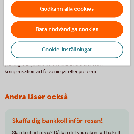
Nödsituationer
Godkänn alla cookies
Känn till försäkringens täckning för eventuella
nödsituationer under resan och för förlossning utomlands.
Bara nödvändiga cookies
Flygbolagets ansvar
Cookie-inställningar
Förstå flygbolagets ansvar och rättigheter för gravida
passagerare, inklusive eventuell assistans och
kompensation vid förseningar eller problem.
Andra läser också
Skaffa dig bankkoll inför resan!
Ska du ut och resa? Då kan det vara skönt att ha koll