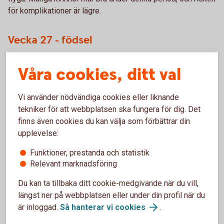
för komplikationer är lägre.
Vecka 27 - födsel
Många flygbolag har restriktioner för gravida kvinnor som
Våra cookies, ditt val
når eller överstiger 28–36 veckor, beroende på bolagets
policy. Kontrollera restriktionerna innan du bokar.
Vi använder nödvändiga cookies eller liknande
tekniker för att webbplatsen ska fungera för dig. Det
finns även cookies du kan välja som förbättrar din
Hur kan en försäkring hjälpa?
upplevelse:
Funktioner, prestanda och statistik
Avbokning och ombokning
Relevant marknadsföring
Se över försäkringens täckning för avbokning eller
Du kan ta tillbaka ditt cookie-medgivande när du vill,
ombokning av flygningen på grund av graviditetsrelaterade
längst ner på webbplatsen eller under din profil när du
skäl.
är inloggad.
Så hanterar vi
cookies
.