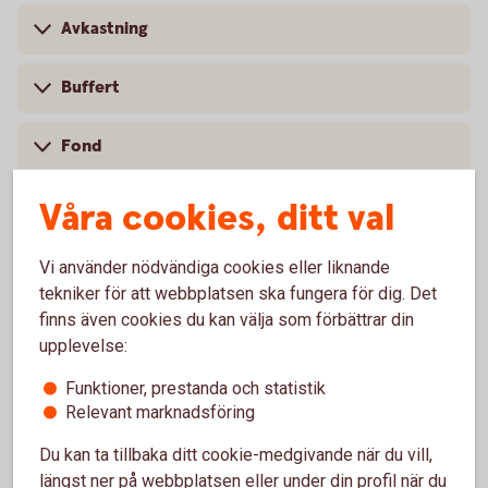
Avkastning
Buffert
Fond
Våra cookies, ditt val
Förmånstagare
Indexfond
Vi använder nödvändiga cookies eller liknande
tekniker för att webbplatsen ska fungera för dig. Det
finns även cookies du kan välja som förbättrar din
Investeringssparkonto
upplevelse:
Räntebärande värdepapper
Funktioner, prestanda och statistik
Relevant marknadsföring
Ränta-på-ränta
Du kan ta tillbaka ditt cookie-medgivande när du vill,
längst ner på webbplatsen eller under din profil när du