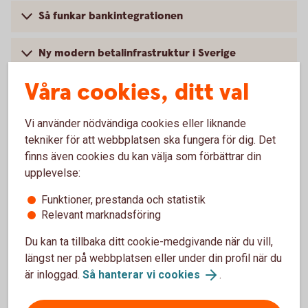
Så funkar bankintegrationen
Ny modern betalinfrastruktur i Sverige
Våra cookies, ditt val
Vi använder nödvändiga cookies eller liknande
tekniker för att webbplatsen ska fungera för dig. Det
finns även cookies du kan välja som förbättrar din
upplevelse:
Funktioner, prestanda och statistik
Relevant marknadsföring
Du kan ta tillbaka ditt cookie-medgivande när du vill,
längst ner på webbplatsen eller under din profil när du
Hantera er ekonomi på ett
är inloggad.
Så hanterar vi cookies
.
enkelt,
snabbt
och
säkert