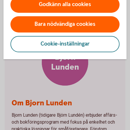
sätt med bankintegration.
Godkänn alla cookies
Bara nödvändiga cookies
Cookie-inställningar
Bjorn
Lunden
Om Bjorn Lunden
Bjorn Lunden (tidigare Björn Lundén) erbjuder affärs-
och bokföringsprogram med fokus på enkelhet och
praktiska lösningar för småföretagare. Förutom