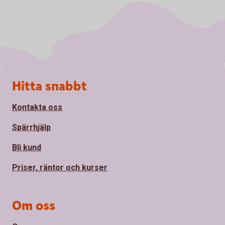
Sidfot
Hitta snabbt
Kontakta oss
Spärrhjälp
Bli kund
Priser, räntor och kurser
Om oss