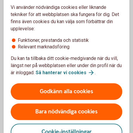
Vi använder nödvändiga cookies eller liknande
tekniker för att webbplatsen ska fungera för dig. Det
finns även cookies du kan välja som förbättrar din
upplevelse:
Ansök
Funktioner, prestanda och statistik
online
Relevant marknadsföring
Du kan ta tillbaka ditt cookie-medgivande när du vill,
längst ner på webbplatsen eller under din profil när du
är inloggad.
Så hanterar vi
cookies
.
Skaffa fastighetslån i
Godkänn alla cookies
Swedbank Hypotek
Ansök om fastighetslån i
Bara nödvändiga cookies
Swedbank
Hypotek
Cookie-inställningar