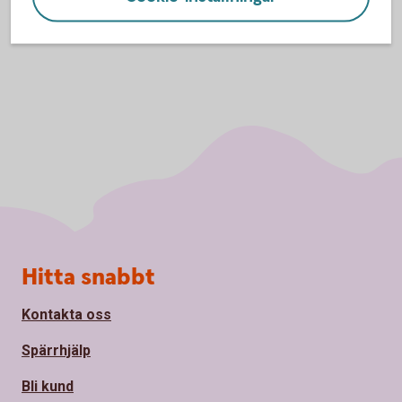
Sidfot
Hitta snabbt
Kontakta oss
Spärrhjälp
Bli kund