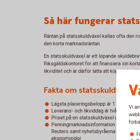
Så här fungerar stat
Räntan på statsskuldväxel kallas ofta den ri
den korta marknadsräntan.
En statsskuldväxel är ett löpande skuldebr
Riksgäldskontoret för att finansiera sin kort
likviditet och är därför lätta att köpa och säl
V
Fakta om statsskuldväxlar
Lägsta placeringsbelopp är 1 miljon kron
Vi an
Leverans- och likviddag är två vardagar e
webbp
Priset på en statsskuldväxel uttrycks so
förbä
Penningmarknadsinformation går ut via
Reuters samt nyhetsbyråerna och notera
F
ekonomisidor