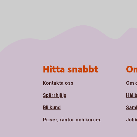
Sidfot
Hitta snabbt
Om
Kontakta oss
Om 
Spärrhjälp
Håll
Bli kund
Sam
Priser, räntor och kurser
Jobb