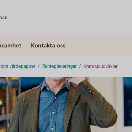
oss
rksamhet
Kontakta oss
andra värdepapper
Ränteplaceringar
Statsskuldväxlar