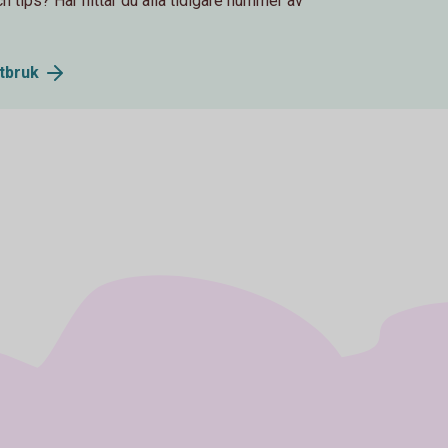
och tips? Här hittar du alla tidigare nummer av
ntbruk