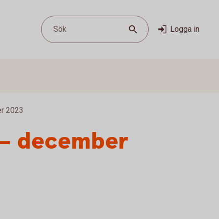
Sök
Logga in
er 2023
k – december