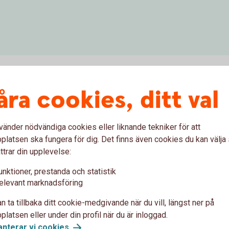
åra cookies, ditt val
t och satsa på framtiden
vänder nödvändiga cookies eller liknande tekniker för att
latsen ska fungera för dig. Det finns även cookies du kan välj
ttrar din upplevelse:
 Då har du ett angenämt problem att lösa: Hur ska
unktioner, prestanda och statistik
vara att ge ditt pensionssparande en extra skjuts.
elevant marknadsföring
 när det är som enklast.
n ta tillbaka ditt cookie-medgivande när du vill, längst ner på
mtiden
latsen eller under din profil när du är inloggad.
anterar vi
cookies
.