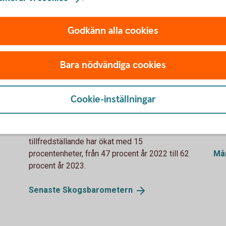
Godkänn alla cookies
Bara nödvändiga cookies
Historiskt hög lönsamhet i
Fö
skogsbruket
oc
Cookie-inställningar
en
Skogsbarometern 2023 visar att andelen
Här
de
skogsägare som ser lönsamheten i sitt
utv
skogsbruk som mycket god eller
och
tillfredställande har ökat med 15
procentenheter, från 47 procent år 2022 till 62
Må
procent år 2023.
Senaste
Skogsbarometern