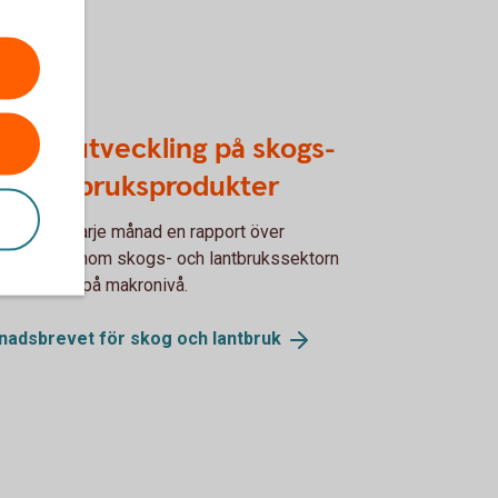
lj prisutveckling på skogs-
h lantbruksprodukter
 hittar du varje månad en rapport över
ecklingen inom skogs- och lantbrukssektorn
 en analys på makronivå.
nadsbrevet för skog och
lantbruk