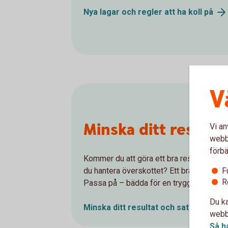
Nya lagar och regler att ha koll
på
V
Minska ditt resulta
Vi an
webbp
förbä
Kommer du att göra ett bra resultat i år?
F
du hantera överskottet? Ett bra sätt kan 
R
Passa på – bädda för en tryggare framtid
Du ka
Minska ditt resultat och satsa på
fra
webbp
Så h