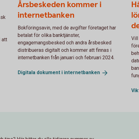
Årsbeskeden kommer i
Hå
internetbanken
lö
nsk
d
Bokföringsavin, med de avgifter företaget har
betalat för olika banktjänster,
Vil
 att
engagemangsbesked och andra årsbesked
för
distribueras digitalt och kommer att finnas i
beh
internetbanken från januari och februari 2024.
dat
ban
Digitala dokument i
internetbanken
fun
Vik